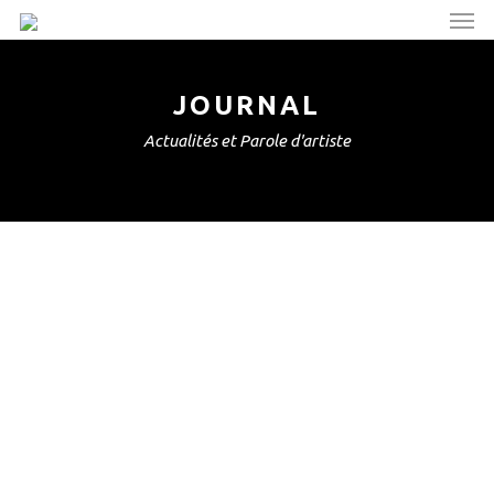
Men
Skip
to
main
content
JOURNAL
Actualités et Parole d'artiste