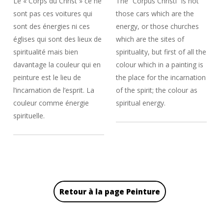
Le « Corps du Christ » ce ne
The “Corpus Christi” is not
sont pas ces voitures qui
those cars which are the
sont des énergies ni ces
energy, or those churches
églises qui sont des lieux de
which are the sites of
spiritualité mais bien
spirituality, but first of all the
davantage la couleur qui en
colour which in a painting is
peinture est le lieu de
the place for the incarnation
l’incarnation de l’esprit. La
of the spirit; the colour as
couleur comme énergie
spiritual energy.
spirituelle.
Retour à la page Peinture