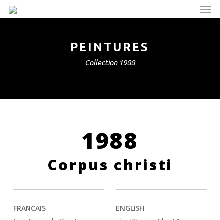
Men
Skip
to
main
content
PEINTURES
Collection 1988
1988
Corpus christi
FRANCAIS
ENGLISH