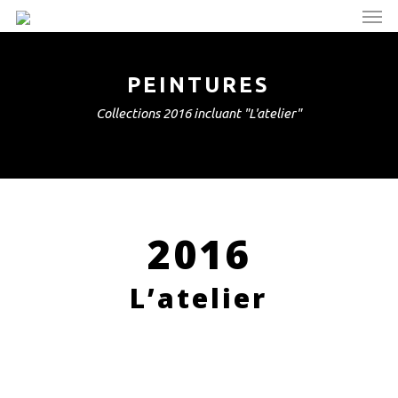
Men
Skip
to
main
content
PEINTURES
Collections 2016 incluant "L'atelier"
2016
L’atelier