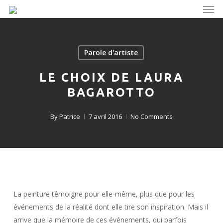
Men
Skip
to
main
content
Parole d'artiste
LE CHOIX DE LAURA
BAGAROTTO
By
Patrice
7 avril 2016
No Comments
La peinture témoigne pour elle-même, plus que pour les
événements de la réalité dont elle tire son inspiration. Mais il
arrive que la mémoire de ces événements, qui parfois