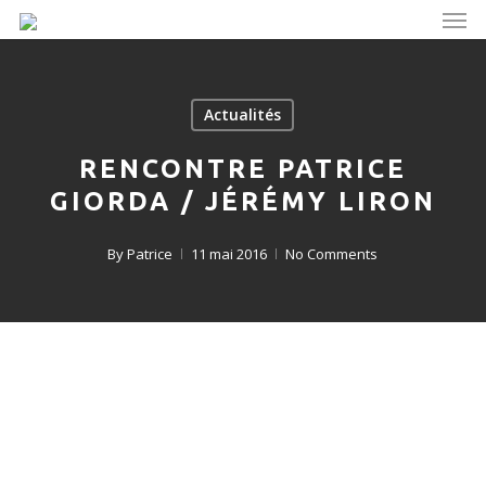
Men
Skip
to
main
content
Actualités
RENCONTRE PATRICE
GIORDA / JÉRÉMY LIRON
By
Patrice
11 mai 2016
No Comments
.