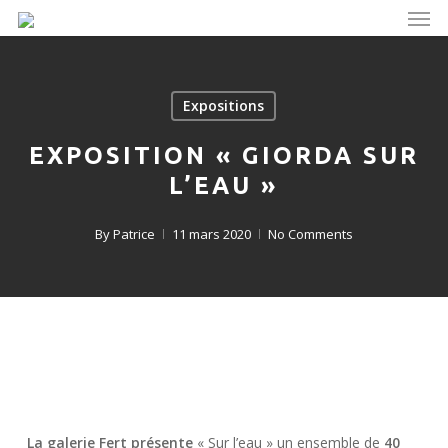
Men
Skip
to
main
content
Expositions
EXPOSITION « GIORDA SUR
L’EAU »
By
Patrice
11 mars 2020
No Comments
La galerie Fert
présente
« Sur l’eau » un ensemble de
40