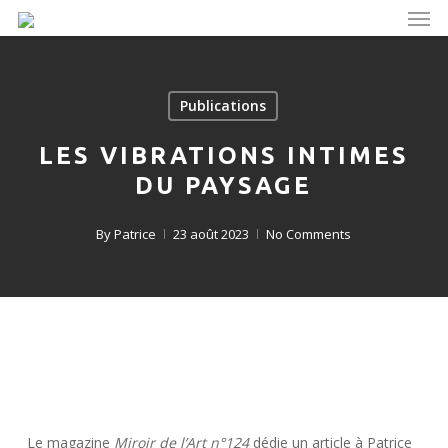
Men
Skip
to
main
content
Publications
LES VIBRATIONS INTIMES
DU PAYSAGE
By
Patrice
23 août 2023
No Comments
Le magazine
Miroir de l’Art n°124
dédie un article à Patrice