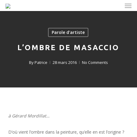
Men
Skip
to
main
content
Parole d'artiste
L’OMBRE DE MASACCIO
By
Patrice
28 mars 2016
No Comments
à Gérard Mordillat…
D’où vient l’ombre dans la peinture, qu’elle en est l’origine ?